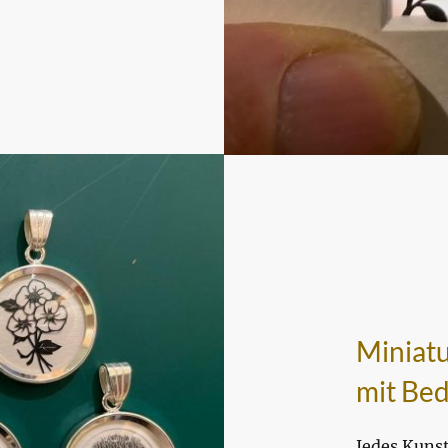
Miniat
mit Be
Jedes Kuns