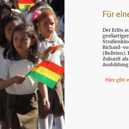
Für ei
Der Erlös a
großartige
Straßenkind
Richard-vo
(Bolivien). 
Zukunft als
Ausbildung
Hier gibt 