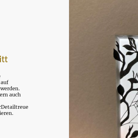
tt
e
 auf
 werden.
dern auch
rDetailtreue
ieren.