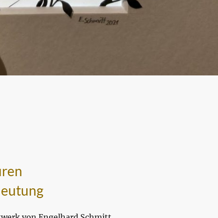
uren
deutung
twerk von Engelhard Schmitt