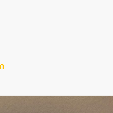
m
ttkünstler der Welt.
1-Euro-Cent-Münze Platz finden.